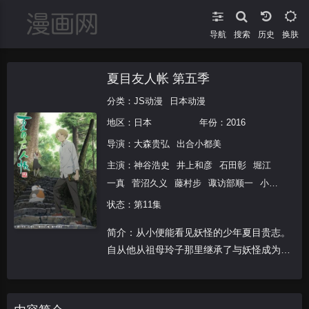
导航
搜索
换肤
夏目友人帐 第五季
分类：
JS动漫
日本动漫
地区：
日本
年份：
2016
导演：
大森贵弘
出合小都美
主演：
神谷浩史
井上和彦
石田彰
堀江
一真
菅沼久义
藤村步
诹访部顺一
小林
沙苗
伊藤美纪
木村良平
泽城美雪
佐藤
状态：第11集
利奈
简介：从小便能看见妖怪的少年夏目贵志。
自从他从祖母玲子那里继承了与妖怪成为主
从并将其名字书写在上的契约书“友人帐”以
来，便与自称为保镖的妖怪猫咪老师一同，
开始了将名字返还给妖怪的每一天。夏目与