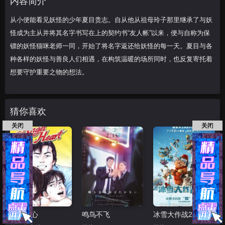
内容简介
各种各样的妖怪
从小便能看见妖怪的少年夏目贵志。自从他从祖母玲子那里继承了与妖
怪成为主从并将其名字书写在上的契约书“友人帐”以来，便与自称为保
镖的妖怪猫咪老师一同，开始了将名字返还给妖怪的每一天。夏目与各
种各样的妖怪与善良人们相遇，在构筑温暖的场所同时，也反复寄托着
想要守护重要之物的想法。
猜你喜欢
关闭
关闭
天使之心
鸣鸟不飞
冰雪大作战2（原声版）