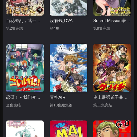
百花缭乱，武士后谈
没有钱,OVA
Secret Mission潜入捜査官绝对不会输
第2集完结
第4集
第8集完结
恋研！～我们变成动画啦！
青空AIR
史上最强弟子兼一 暗之袭击
全集完结
第13集總集篇
第11集完结