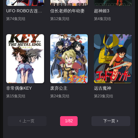
UFO ROBO古连泰沙
信长老师的年幼妻
超神姬3
第74集完结
第12集完结
第4集完结
非常偶像KEY
废弃公主
远古魔神
第15集完结
第24集完结
第23集完结
上一页
1/82
下一页