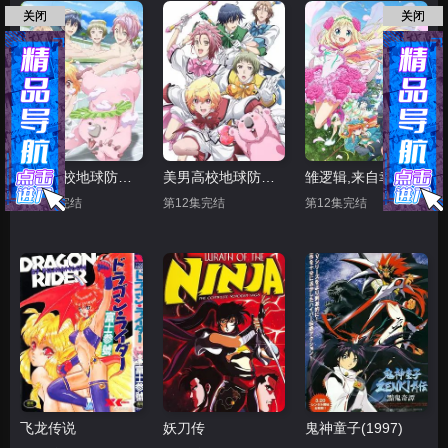
关闭
关闭
美男高校地球防卫部LOVE 第二季
美男高校地球防卫部LOVE
雏逻辑,来自幸运逻辑
第12集完结
第12集完结
第12集完结
飞龙传说
妖刀传
鬼神童子(1997)