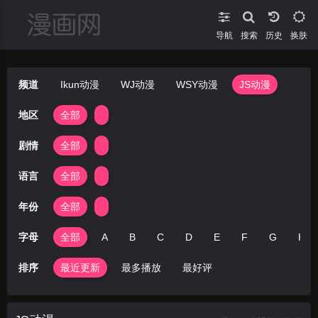
导航
搜索
换肤
频道
Ikun动漫
WJ动漫
WSY动漫
JS动漫
地区
全部
剧情
全部
语言
全部
年份
全部
字母
全部
A
B
C
D
E
F
G
H
排序
最近更新
最多播放
最好评