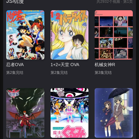
JS动漫
共
2932
个视频 · 第1页
忍者OVA
1+2=天堂 OVA
机械女神R
第2集完结
第2集完结
第3集完结