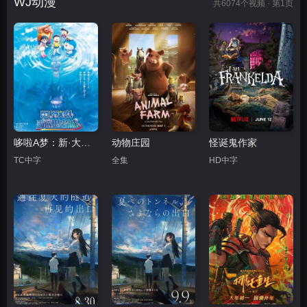
WJ动漫
共
6074
个视频 · 第1页
哆啦A梦：新·大雄的海底鬼岩城
动物庄园
怪诞鬼作家
TC中字
全集
HD中字