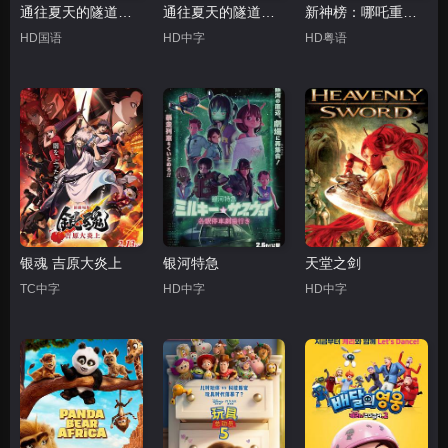
通往夏天的隧道，再见的出口国语
通往夏天的隧道，再见的出口日语
新神榜：哪吒重生粤语
HD国语
HD中字
HD粤语
银魂 吉原大炎上
银河特急
天堂之剑
TC中字
HD中字
HD中字