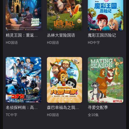
精灵王国：重返小人国
丛林大冒险国语
魔彩王国历险记
HD国语
HD国语
HD中字
名侦探柯南：高速公路的堕天使
森巴幸福岛之我要回家
寻爱交配季
TC中字
HD国语
全10集