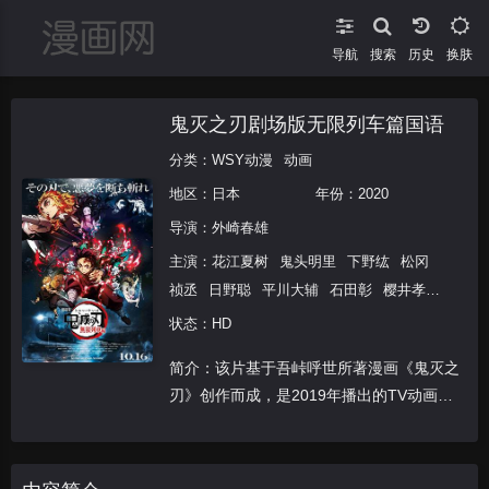
导航
搜索
换肤
鬼灭之刃剧场版无限列车篇国语
分类：
WSY动漫
动画
地区：
日本
年份：
2020
导演：
外崎春雄
主演：
花江夏树
鬼头明里
下野纮
松冈
祯丞
日野聪
平川大辅
石田彰
樱井孝
宏
小西克幸
早见沙织
铃村健一
关智
状态：HD
一
杉田智和
森川智之
佐藤利奈
三木真
简介：该片基于吾峠呼世所著漫画《鬼灭之
一郎
桑岛法子
本渡枫
大地叶
小原好
刃》创作而成，是2019年播出的TV动画的
美
古贺葵
小山力也
丰口惠美
榎木淳
续篇，讲述灶门炭治郎和炼狱杏寿郎与下弦
弥
伊濑茉莉也
笠间淳
千本木彩花
江口
之壹魇梦作战的故事。
拓也
山村响
广濑裕也
高桥伸也
秋保佐
永子
仲村宗悟
中惠光城