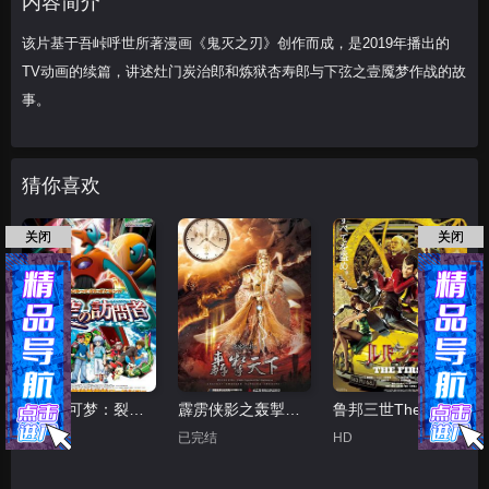
内容简介
该片基于吾峠呼世所著漫画《鬼灭之刃》创作而成，是2019年播出的
TV动画的续篇，讲述灶门炭治郎和炼狱杏寿郎与下弦之壹魇梦作战的故
事。
猜你喜欢
关闭
关闭
精灵宝可梦：裂空的访问者代欧奇希斯国语
霹雳侠影之轰掣天下
鲁邦三世TheFirst
HD
已完结
HD