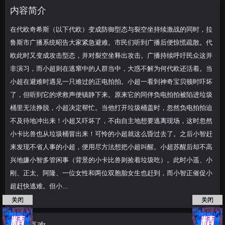
并对裂空坐释出攻击。广播持续呼吁民众这
内容简介
并非演习，而小超
在代欧奇希斯（以下代欧）变成防御型态与裂空坐持续激战的同时，拉
鲁斯市广播系统昭告大家紧急避难。市民们听到广播后便惊慌疏散。代
欧此时又变成攻击型态，并对裂空坐释出攻击。广播持续呼吁民众这并
非演习，而小超则在逃窜中的人群当中，大惑不解为何代欧还活着。当
小超在避难时遇见一只难过的正电拍拍。小超一看到神奇宝贝顿时吓坏
了，但听到它的求救声便镇静下来。原来它的同伴负电拍拍被陷进垃圾
桶里无法挣脱，小超决定帮忙。当他打开垃圾桶盖时，忽然负电拍拍迫
不及待地冲出来！小超又吓坏了，不由自主地想要逃离现场，这时忽然
小卡比兽也从垃圾桶冒出来！可怜的小超就这么昏过去了。之后小智赶
来发现不省人事的小超，便用尽方法想把小超叫醒。小超苏醒后却不高
兴地嫌小智多管闲事（背景的小卡比兽则捡着垃圾吃）。此时小遥、小
刚、正太、阿隆、一位女性和两位双胞胎女生也赶到，而小智正催促小
超赶快逃难。但小...
关闭
关闭