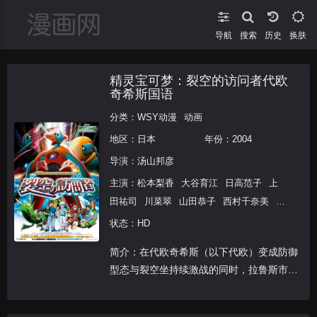
导航
搜索
换肤
精灵宝可梦：裂空的访问者代欧
奇希斯国语
分类：
WSY动漫
动画
地区：
日本
年份：
2004
导演：
汤山邦彦
主演：
松本梨香
大谷育江
日高范子
上
田祐司
川菜翠
山田恭子
西村千奈美
山
本圭子
野岛健儿
肥后诚
山本麻里安
水
状态：HD
树奈奈
千叶进步
小西克幸
川濑晶子
比
简介：在代欧奇希斯（以下代欧）变成防御
嘉久美子
伊东美弥子
佐藤智惠
山口隆
型态与裂空坐持续激战的同时，拉鲁斯市广
行
加藤木贤志
高桥良吉
吉原夏希
白石
播系统昭告大家紧急避难。市民们听到广播
凉子
林原惠美
三木真一郎
犬山犬子
石
后便惊慌疏散。代欧此时又变成攻击型态，
冢运升
上原多香子
山寺宏一