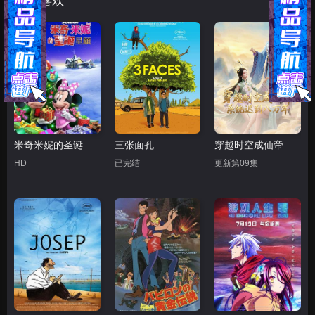
猜你喜欢
米奇米妮的圣诞星愿
三张面孔
穿越时空成仙帝，系统迟到八万年
HD
已完结
更新第09集