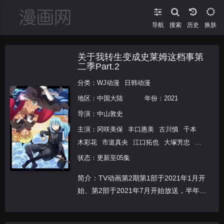
导航
搜索
换肤
关于我转生变成史莱姆这档事第
二季Part.2
分类：
WJ动漫
日韩动漫
地区：
中国大陆
年份：
2021
导演：
中山敦史
主演：
冈咲美保
丰口惠美
古川慎
千本
木彩花
市道真央
江口拓也
大塚芳忠
山
本兼平
泊明日菜
小林亲弘
福岛润
樱井
状态：更新至05集
孝宏
日高里菜
前野智昭
田中理惠
花江
简介：TV动画第2期第1部于2021年1月开
夏树
石川由依
土师孝也
成田剑
细谷佳
始、第2部于2021年7月开始放送，半年番
正
滨田贤二
春野杏
中井和哉
沼仓爱
分割。
美
水中雅章
江越彬纪
大地叶