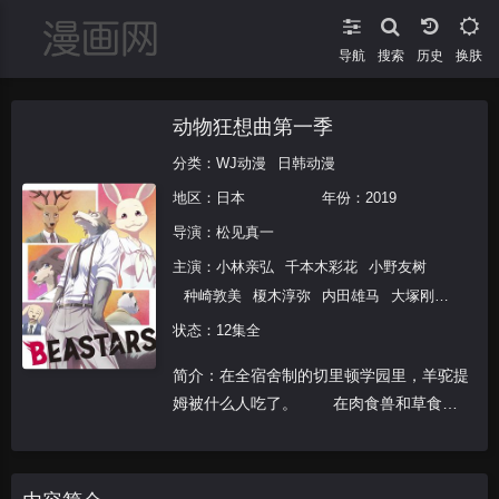
导航
搜索
换肤
动物狂想曲第一季
分类：
WJ动漫
日韩动漫
地区：
日本
年份：
2019
导演：
松见真一
主演：
小林亲弘
千本木彩花
小野友树
种崎敦美
榎木淳弥
内田雄马
大塚刚
央
小林直人
下妻由幸
冈本信彦
状态：12集全
简介：在全宿舍制的切里顿学园里，羊驼提
姆被什么人吃了。 在肉食兽和草食兽
共存的世界中，这是最大的禁忌，也是无法
超越的种族的墙壁。这是大灰狼雷格西（17
岁）和各种各样的动物交织在一起，激烈