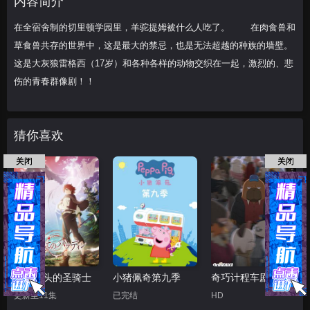
内容简介
的、悲伤的青春群
在全宿舍制的切里顿学园里，羊驼提姆被什么人吃了。 在肉食兽和
草食兽共存的世界中，这是最大的禁忌，也是无法超越的种族的墙壁。
这是大灰狼雷格西（17岁）和各种各样的动物交织在一起，激烈的、悲
伤的青春群像剧！！
猜你喜欢
关闭
关闭
世界尽头的圣骑士
小猪佩奇第九季
奇巧计程车剧场版
更新至11集
已完结
HD