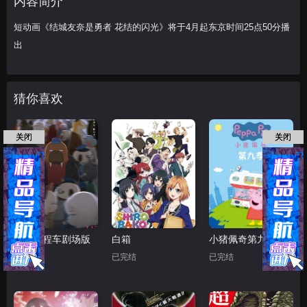
内容简介
短动画《结城友奈是勇者 花结的闪光》将于4月起东京时间25点50分播
出
猜你喜欢
关闭
关闭
奇巧计程车剧场版
白箱
小猪佩奇第九季
HD
已完结
已完结