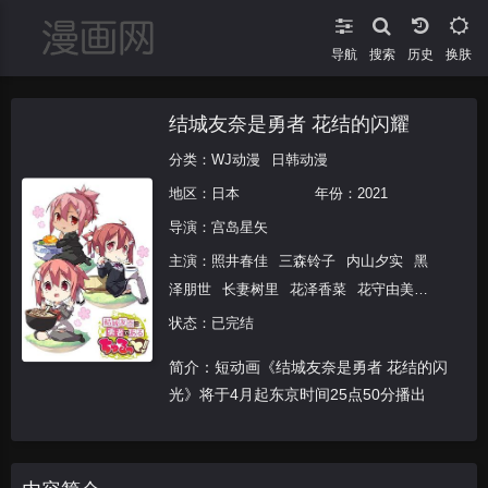
导航
搜索
换肤
结城友奈是勇者 花结的闪耀
分类：
WJ动漫
日韩动漫
地区：
日本
年份：
2021
导演：
宫岛星矢
主演：
照井春佳
三森铃子
内山夕实
黑
泽朋世
长妻树里
花泽香菜
花守由美里
大桥彩香
高野麻里佳
铃木爱奈
本渡
状态：已完结
枫
近藤玲奈
诹访彩花
长绳麻理亚
田中
简介：短动画《结城友奈是勇者 花结的闪
美海
大野柚布子
石上静香
种崎敦美
大
光》将于4月起东京时间25点50分播出
空直美
千本木彩花
山本希望
松井惠理
子
伊藤美来