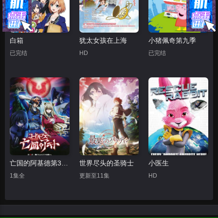
白箱
犹太女孩在上海
小猪佩奇第九季
已完结
HD
已完结
亡国的阿基德第3章：辉芒陨落
世界尽头的圣骑士
小医生
1集全
更新至11集
HD