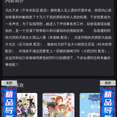
内容简介
在眼前的，是一个
乌丸千岁（千本木彩花 配音）拥有着人见人爱的可爱外表，然而内心里
却有着和外貌相差了十万八千里的黑暗和对人类的轻蔑。千岁想要成为
一名声优，为了实现理想，她进入了声优事务所工作，却发现展现在眼
前的，是一个充满了明争暗斗和尔虞我诈的黑暗世界。 容易遭到同
性讨厌的天然女久我山八重（本渡枫 配音）、活泼开朗的关西腔大姐姐
片仓京（石川由依 配音）、傲娇自大的千金大小姐苑生百花（铃木绘理
配音）、对现状不满总想要更上一层楼的柴崎万叶（大西沙织 配音）。
在这些和自己有着相同梦想的同行们的围绕下，千岁会遇到怎样有趣的
事情呢？
关闭
关闭
猜你喜欢