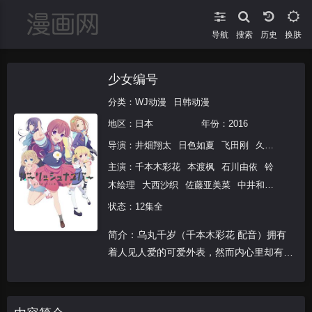
导航
搜索
换肤
少女编号
分类：
WJ动漫
日韩动漫
地区：
日本
年份：
2016
导演：
井畑翔太
日色如夏
飞田刚
久慈悟郎
藤
主演：
千本木彩花
本渡枫
石川由依
铃
木绘理
大西沙织
佐藤亚美菜
中井和哉
梅原裕一郎
江口拓也
堀内贤雄
松冈祯
状态：12集全
丞
简介：乌丸千岁（千本木彩花 配音）拥有
着人见人爱的可爱外表，然而内心里却有着
和外貌相差了十万八千里的黑暗和对人类的
轻蔑。千岁想要成为一名声优，为了实现理
想，她进入了声优事务所工作，却发现展现