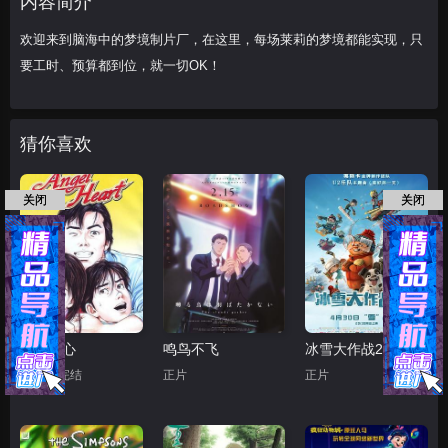
内容简介
尔·杜德赫克
彼得·杰索普
欢迎来到脑海中的梦境制片厂，在这里，每场莱莉的梦境都能实现，只
要工时、预算都到位，就一切OK！
猜你喜欢
关闭
关闭
天使之心
鸣鸟不飞
冰雪大作战2（原声版）
第50集完结
正片
正片