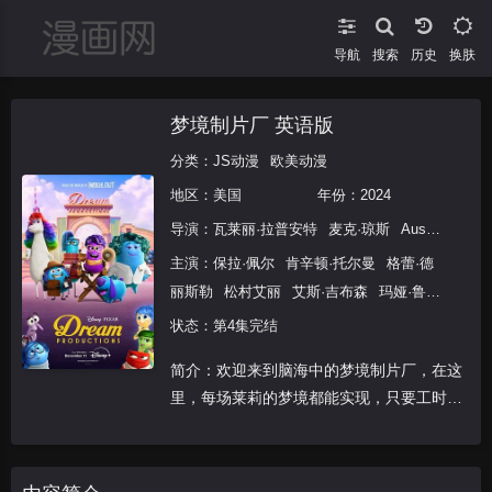
导航
搜索
换肤
梦境制片厂 英语版
分类：
JS动漫
欧美动漫
地区：
美国
年份：
2024
导演：
瓦莱丽·拉普安特
麦克·琼斯
Austin
Madis
主演：
保拉·佩尔
肯辛顿·托尔曼
格蕾·德
丽斯勒
松村艾丽
艾斯·吉布森
玛娅·鲁道
夫
理查德·艾欧阿德
艾米·波勒
玛雅·青
状态：第4集完结
木·塔特尔
戴安·琳恩
菲利丝·史密斯
金
简介：欢迎来到脑海中的梦境制片厂，在这
伯莉·伍兹
苏梅亚·努里丁-格林
格蕾丝·
里，每场莱莉的梦境都能实现，只要工时、
陆
刘易斯·布莱克
吉安卡洛·萨博加
托尼
预算都到位，就一切OK！
·海尔
卡洛斯·阿拉斯拉奇
莉萨·拉皮拉
诺亚·凯·本特利
劳伦·霍尔特
马修·杨·
金
凯尔·麦克拉克伦
尼古拉斯·坎图
库纳