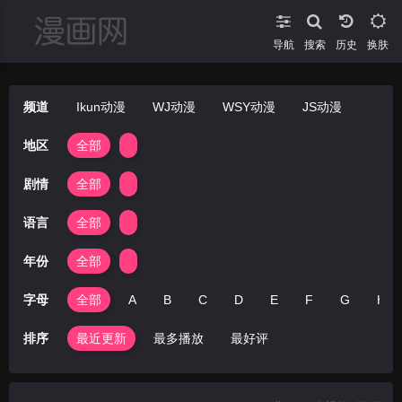
导航
搜索
换肤
频道
Ikun动漫
WJ动漫
WSY动漫
JS动漫
地区
全部
剧情
全部
语言
全部
年份
全部
字母
全部
A
B
C
D
E
F
G
H
排序
最近更新
最多播放
最好评