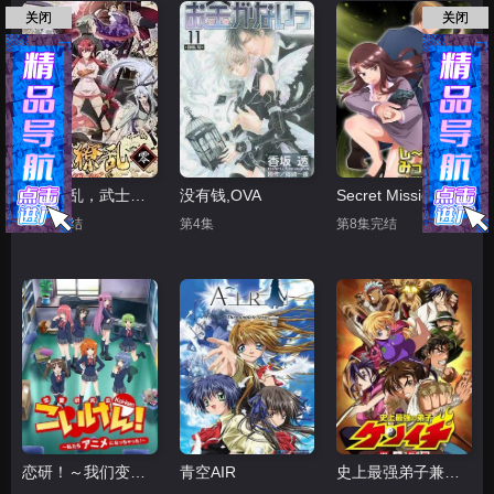
关闭
关闭
百花缭乱，武士后谈
没有钱,OVA
Secret Mission潜入捜査官绝对不会输
第2集完结
第4集
第8集完结
恋研！～我们变成动画啦！
青空AIR
史上最强弟子兼一 暗之袭击