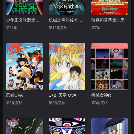
少年正义联盟第四季
机械之声的传奇第四季
瑞克和莫蒂第九季
第24集
第12集完结
第7集
忍者OVA
1+2=天堂 OVA
机械女神R
第2集完结
第2集完结
第3集完结