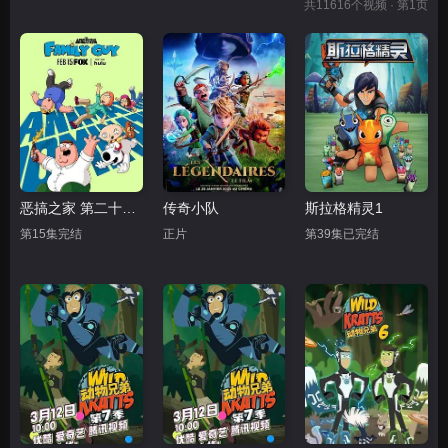
共
11616
个视频 · 第1页
恶搞之家 第二十四季
传奇小队
斯拉格精灵1
第15集完结
正片
第39集已完结