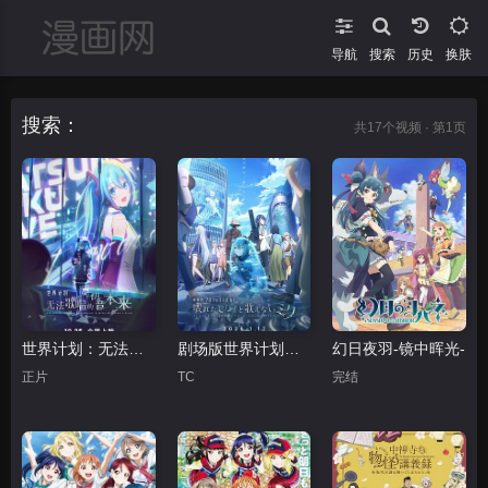
导航
搜索
换肤
搜索：
共
17
个视频 · 第1页
世界计划：无法歌唱的初音未来
剧场版世界计划破碎的世界与无法歌唱的未来
幻日夜羽-镜中晖光-
正片
TC
完结