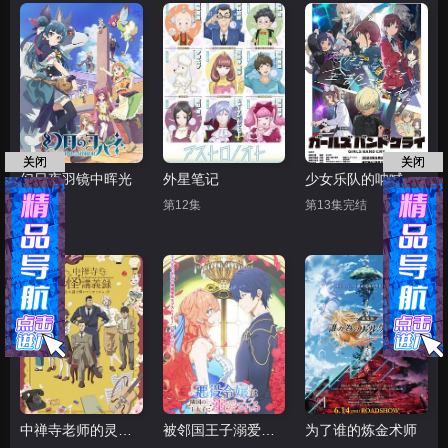
关闭
关闭
幻日夜羽镜中晖光
外星笔记
少女乐队的呐喊
第13集
第12集
第13集完结
中禅寺老师的灵怪讲义实录 老师会把谜题全都解开的
被邻国王子溺爱的反派女主
为了谁的炼金术师