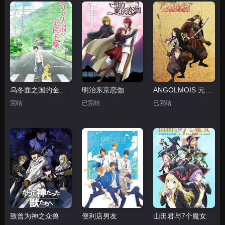
乌冬面之国的金色毛球
明治东京恋伽
ANGOLMOIS 元寇合战记
完结
已完结
已完结
致曾为神之众兽
便利店男友
山田君与7个魔女