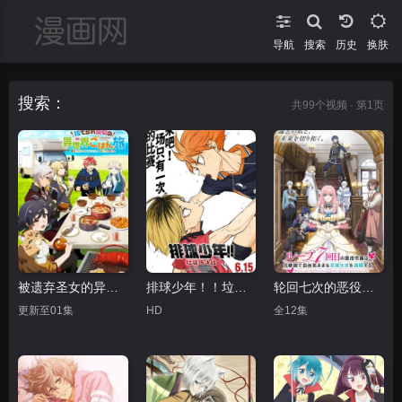
导航
搜索
换肤
搜索：
共
99
个视频 · 第1页
被遗弃圣女的异世界美食之旅 用隐藏技能召唤了露营车
排球少年！！垃圾场决战
轮回七次的恶役千金，在前敌国享受随心所欲的新婚生活
更新至01集
HD
全12集