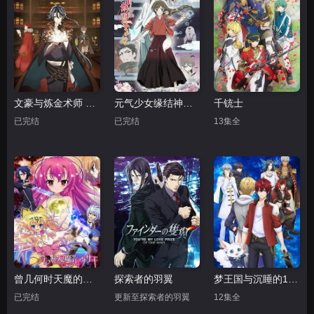
文豪与炼金术师 ~审判的齿轮~
元气少女缘结神第二季
千铳士
已完结
已完结
13集全
曾几何时天魔的黑兔
探索者的羽翼
梦王国与沉睡的100名王子
已完结
更新至探索者的羽翼
12集全