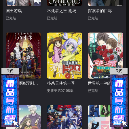
国王游戏
不死者之王 剧场版后篇 漆黑的英雄
探索者的目标
已完结
已完结
已完结
关闭
关闭
王室教师海涅剧场版
扑杀天使第一季
世界第一初恋：求婚篇
已完结
更新至第07-08集
已完结