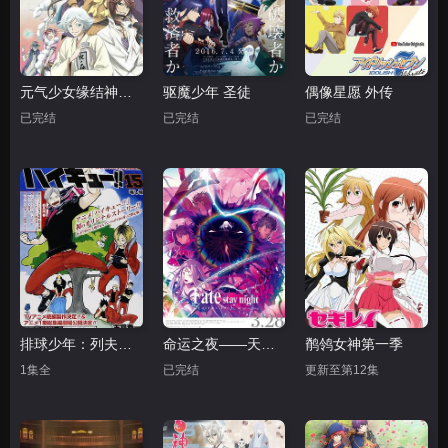
元气少女缘结神OVA
驱魔少年 圣徒
偶像星愿 外传
已完结
已完结
已完结
排球少年：列夫参上
命运之夜——天之杯Ⅲ：春之歌
鹡鸰女神第一季
1集全
已完结
更新至第12集