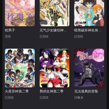
枕男子
元气少女缘结神第一季
暗黑破坏神在身边。
完结
已完结
已完结
火星异种第二季
鹡鸰女神第二季
无法逃离的背叛
已完结
已完结
24集全