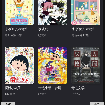
冰冰冰淇淋君第一季
读或死
冰冰冰淇淋君第二季
更新至第12集
已完结
更新至第12集
樱桃小丸子
蜡笔小新：梦境世界大突击
青之文学
137集全
已完结
已完结
关闭
关闭