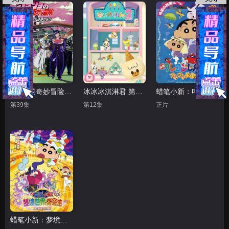
JOJO的奇妙冒险 不灭钻石
冰冰冰淇淋君 第二季
蜡笔小新：卟哩卟哩王国的秘密宝藏
第39集
第12集
正片
蜡笔小新：梦境世界大突击（原声版）