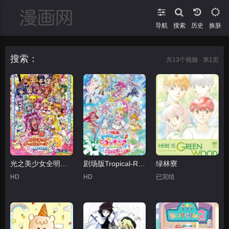
导航
搜索
换肤
搜索：
共
13
个视频 · 第1页
光之美少女全明星豪华版3：传达到未来！连结世界彩虹之花！
剧场版Tropical-Rouge!光之美少女雪之公主与奇迹指环！
绿林寮
HD
HD
已完结