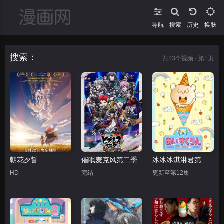
导航
搜索
换肤
搜索：
共
23
个视频 · 第1页
朝花夕誓
催眠麦克风第二季
冰冰冰淇淋君第一季
HD
完结
更新至第12集