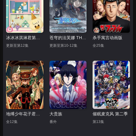
冰冰冰淇淋君第二季
苍穹的法芙娜 THE BEYOND
杀手寓言动画版
更新至第12集
更新至第10-12集
全25集
地缚少年花子君第二季后篇
大贵族
催眠麦克风 第二季
全12集
番外
第13集