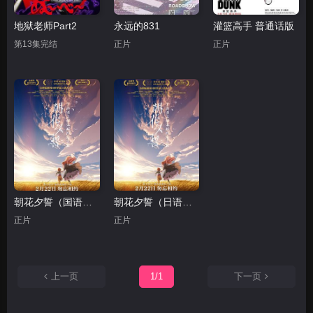
地狱老师Part2
永远的831
灌篮高手 普通话版
第13集完结
正片
正片
朝花夕誓（国语版）
朝花夕誓（日语版）
正片
正片
上一页
1/1
下一页